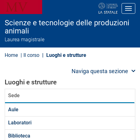
S
a
Toggl
l
t
Scienze e tecnologie delle produzioni
a
a
animali
l
Laurea magistrale
c
o
n
Home
Il corso
Luoghi e strutture
t
e
n
Naviga questa sezione
u
t
Luoghi e strutture
o
p
r
Sede
i
n
c
Aule
i
p
Laboratori
a
l
e
Biblioteca